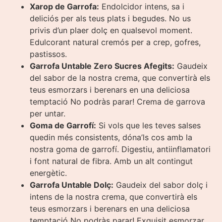
Xarop de Garrofa:
Endolcidor intens, sa i
deliciós per als teus plats i begudes. No us
privis d’un plaer dolç en qualsevol moment.
Edulcorant natural cremós per a crep, gofres,
pastissos.
Garrofa Untable Zero Sucres Afegits:
Gaudeix
del sabor de la nostra crema, que convertirà els
teus esmorzars i berenars en una deliciosa
temptació No podràs parar! Crema de garrova
per untar.
Goma de Garrofí:
Si vols que les teves salses
quedin més consistents, dóna’ls cos amb la
nostra goma de garrofí. Digestiu, antiinflamatori
i font natural de fibra. Amb un alt contingut
energètic.
Garrofa Untable Dolç:
Gaudeix del sabor dolç i
intens de la nostra crema, que convertirà els
teus esmorzars i berenars en una deliciosa
temptació No podràs parar! Exquisit esmorzar