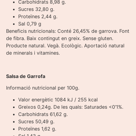
Carbohidrats 8,98 g.
Sucres 32,80 g.
Proteïnes 2,44 g.
Sal 0,79 g
Beneficis nutricionals: Conté 26,45% de garrova. Font
de fibra. Baix contingut en greix. Sense gluten.
Producte natural. Vegà. Ecològic. Aportació natural
de minerals i vitamines.
Salsa de Garrofa
Informació nutricional per 100g.
Valor energètic 1084 kJ / 255 kcal
Greixos 0,24g. De les quals: Saturades <0’1%.
Carbohidrats 61,62 g.
Sucres 50,49 g.
Proteïnes 1,62 g.
Sal 1,43 g.