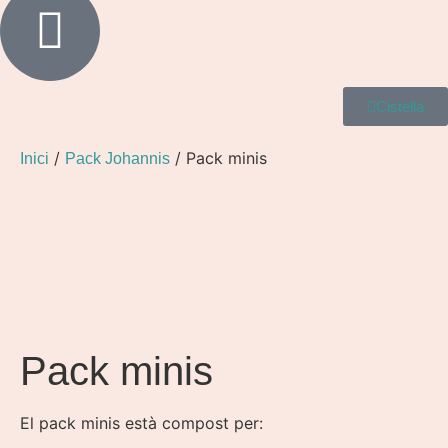
Cistella
/
/ Pack minis
Inici
Pack Johannis
Pack minis
El pack minis està compost per: