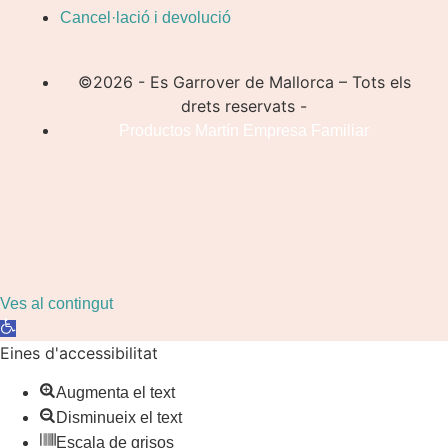
Cancel·lació i devolució
©2026 - Es Garrover de Mallorca – Tots els
drets reservats -
Productos Martín Empresa Familiar
Ves al contingut
Obre
la
Eines d'accessibilitat
barra
Augmenta el text
d'eines
Disminueix el text
Escala de grisos