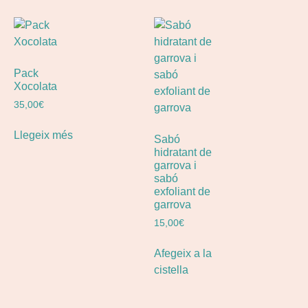
Pack
Xocolata
35,00
€
Llegeix més
Sabó
hidratant de
garrova i
sabó
exfoliant de
garrova
15,00
€
Afegeix a la
cistella