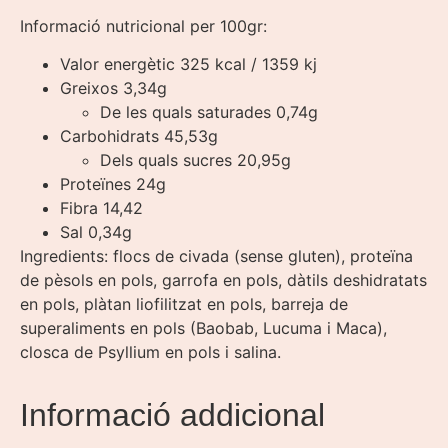
Informació nutricional per 100gr:
Valor energètic 325 kcal / 1359 kj
Greixos 3,34g
De les quals saturades 0,74g
Carbohidrats 45,53g
Dels quals sucres 20,95g
Proteïnes 24g
Fibra 14,42
Sal 0,34g
Ingredients: flocs de civada (sense gluten), proteïna
de pèsols en pols, garrofa en pols, dàtils deshidratats
en pols, plàtan liofilitzat en pols, barreja de
superaliments en pols (Baobab, Lucuma i Maca),
closca de Psyllium en pols i salina.
Informació addicional