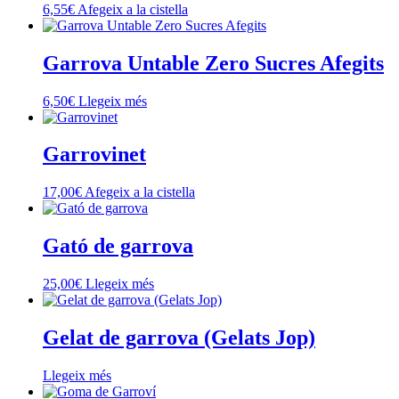
6,55
€
Afegeix a la cistella
Garrova Untable Zero Sucres Afegits
6,50
€
Llegeix més
Garrovinet
17,00
€
Afegeix a la cistella
Gató de garrova
25,00
€
Llegeix més
Gelat de garrova (Gelats Jop)
Llegeix més