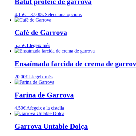
Batut proteic de garrova
Interval
Aquest
4,15
€
–
37,00
€
Selecciona opcions
de
producte
preus:
té
4,15€
diverses
Cafè de Garrova
a
variants.
37,00€
Les
5,25
€
Llegeix més
opcions
es
poden
Ensaïmada farcida de crema de garro
triar
a
la
20,00
€
Llegeix més
pàgina
del
producte
Farina de Garrova
4,50
€
Afegeix a la cistella
Garrova Untable Dolça