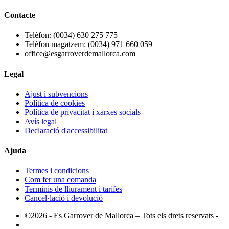
Contacte
Telèfon: (0034) 630 275 775
Telèfon magatzem: (0034) 971 660 059
office@esgarroverdemallorca.com
Legal
Ajust i subvencions
Política de cookies
Política de privacitat i xarxes socials
Avís legal
Declaració d'accessibilitat
Ajuda
Termes i condicions
Com fer una comanda
Terminis de lliurament i tarifes
Cancel·lació i devolució
©2026 - Es Garrover de Mallorca – Tots els drets reservats -
Productos Martín Empresa Familiar