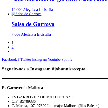
15,00
€
Afegeix a la cistella
Salsa de Garrova
7,00
€
Afegeix a la cistella
1
2
→
Facebook-f
Twitter
Instagram
Youtube
Spotify
Segueix-nos a Instagram #johannisrecepta
Es Garrover de Mallorca
ES GARROVER DE MALLORCA S.L.
CIF: B57893364
C/ Marina, 107, 07620 Llucmajor Mallorca (Illes Balears)