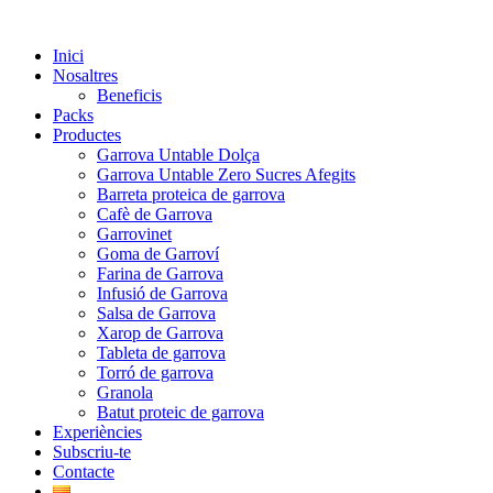
Vés
al
Inici
contingut
Nosaltres
Beneficis
Packs
Productes
Garrova Untable Dolça
Garrova Untable Zero Sucres Afegits
Barreta proteica de garrova
Cafè de Garrova
Garrovinet
Goma de Garroví
Farina de Garrova
Infusió de Garrova
Salsa de Garrova
Xarop de Garrova
Tableta de garrova
Torró de garrova
Granola
Batut proteic de garrova
Experiències
Subscriu-te
Contacte