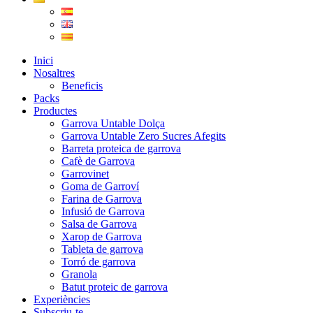
Inici
Nosaltres
Beneficis
Packs
Productes
Garrova Untable Dolça
Garrova Untable Zero Sucres Afegits
Barreta proteica de garrova
Cafè de Garrova
Garrovinet
Goma de Garroví
Farina de Garrova
Infusió de Garrova
Salsa de Garrova
Xarop de Garrova
Tableta de garrova
Torró de garrova
Granola
Batut proteic de garrova
Experiències
Subscriu-te