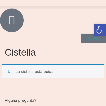
Obre la 
Cistella
Cistella
La cistella està buida.
Alguna pregunta?