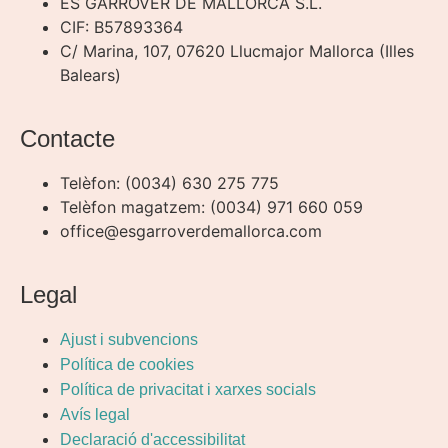
ES GARROVER DE MALLORCA S.L.
CIF: B57893364
C/ Marina, 107, 07620 Llucmajor Mallorca (Illes
Balears)
Contacte
Telèfon: (0034) 630 275 775
Telèfon magatzem: (0034) 971 660 059
office@esgarroverdemallorca.com
Legal
Ajust i subvencions
Política de cookies
Política de privacitat i xarxes socials
Avís legal
Declaració d'accessibilitat