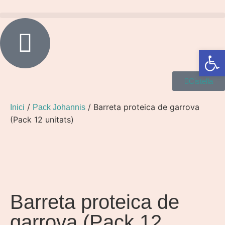
Obre la 
Cistella
/
/ Barreta proteica de garrova
Inici
Pack Johannis
(Pack 12 unitats)
Barreta proteica de
garrova (Pack 12