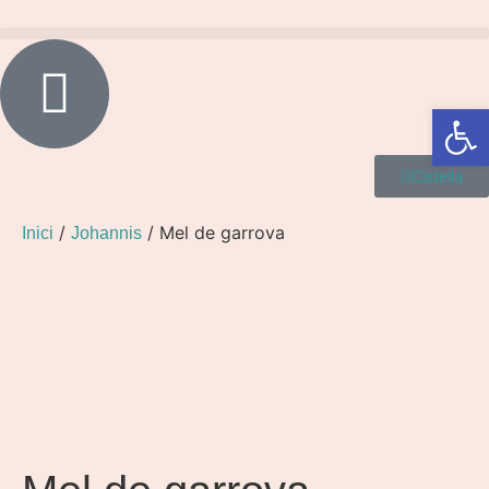
Obre la 
Cistella
/
/ Mel de garrova
Inici
Johannis