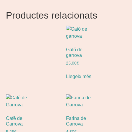
Productes relacionats
Gató de
garrova
25,00
€
Llegeix més
Cafè de
Farina de
Garrova
Garrova
5,25
€
4,50
€