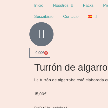
Inicio
Nosotros
Packs
Pr
Suscribirse
Contacto
0,00
€
0
Turrón de algarr
La turrón de algarroba está elaborada 
15,00
€
PVP (IVA incluido)