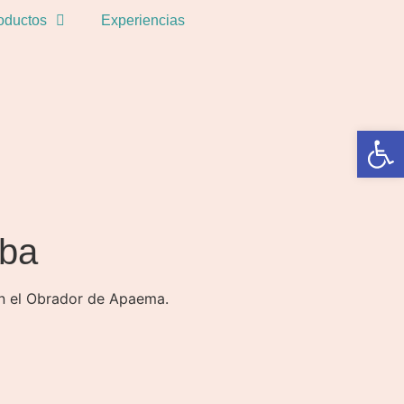
oductos
Experiencias
Abrir 
oba
en el Obrador de Apaema.