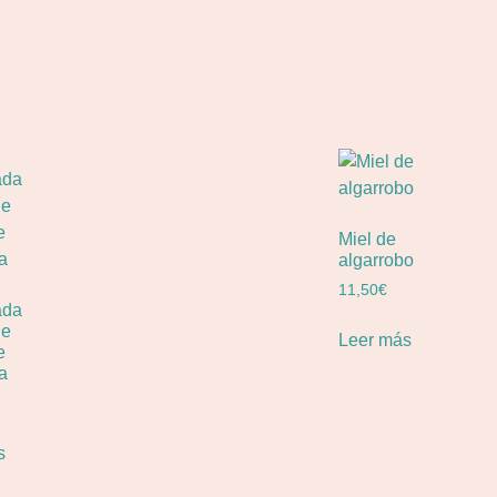
Miel de
algarrobo
11,50
€
ada
de
Leer más
e
a
s